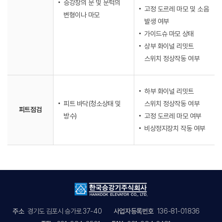
승강장의 문 및 문턱의
고정 도르레 마모 및 소음
변형이나 마모
발생 여부
가이드슈 마모 상태
상부 화이널 리밋트
스위치 정상작동 여부
하부 화이널 리밋트
피트 바닥(청소상태 및
스위치 정상작동 여부
피트점검
방수)
고정 도르레 마모 여부
비상정지장치 작동 여부
주소
경기도 김포시 승가로 37-40
사업자등록번호
136-81-01836