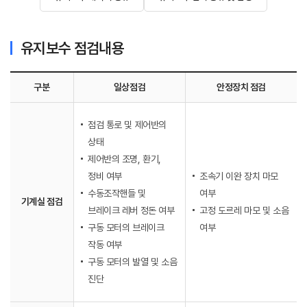
유지보수 점검내용
구분
일상점검
안정장치 점검
점검 통로 및 제어반의
상태
제어반의 조명, 환기,
정비 여부
조속기 이완 장치 마모
수동조작핸들 및
여부
기계실 점검
브레이크 레버 정돈 여부
고정 도르레 마모 및 소음
구동 모터의 브레이크
여부
작동 여부
구동 모터의 발열 및 소음
진단