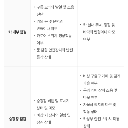
구동 모터의 발열 및 소음
진단
카의 문 및 문턱의
카 실내 주벽, 청정 및
변형이나 마모
카 내부 점검
바닥의 변형이나 마모
카도어 스위치 정상작동
여부
여부
문 닫힘 안전장치의 반전
동작 상태
비상 구출구 개폐 및 덮개
파손 여부
문의 개폐 장치 소음 및
마모 여부
승강장 버튼 및 표시기
자물쇠 장치의 마모 및
상태 및 마모
작동 상태
비상 키 장치의 열림 및
승강장 점검
카상부 안전 스위치 작동
잠김 상태
상태