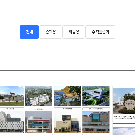
전체
승객용
화물용
수직반송기