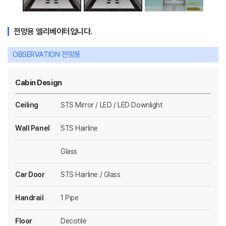
전망용 엘리베이터입니다.
OBSERVATION 전망용
Cabin Design
Ceiling
STS Mirror / LED / LED Downlight
Wall Panel
STS Hairline
Glass
Car Door
STS Hairline / Glass
Handrail
1 Pipe
Floor
Decotile